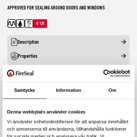
APPROVED FOR SEALING AROUND DOORS AND WINDOWS
EI 120
Description
Properties
Environmental assessments
Buy from distributors
Contact us
Samtycke
Information
Om
Denna webbplats använder cookies
Variations
EPD
Vi använder enhetsidentifierare för att anpassa innehållet
och annonserna till användarna, tillhandahålla funktioner
för sociala medier och analysera vår trafik. Vi