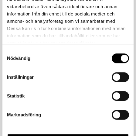
Sku
Label
Color
Quantity/
vidarebefordrar även sådana identifierare och annan
information från din enhet till de sociala medier och
100825
Elastic Joint Sealant
Grey
15
annons- och analysföretag som vi samarbetar med.
100790
Elastic Joint Sealant
White
15
Dessa kan i sin tur kombinera informationen med annan
information som du har tillhandahållit eller som de har
samlat in när du har använt deras tjänster.
Samtyckesval
Nödvändig
Related products
Inställningar
Statistik
Marknadsföring