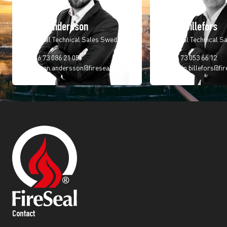
Anton Andersson
Robin Billefors
Regional Technical Sales Sweden
Regional Technical S
+46 73 086 21 05
+46 73 053 66 12
anton.andersson@fireseal.se
robin.billefors@fir
Contact