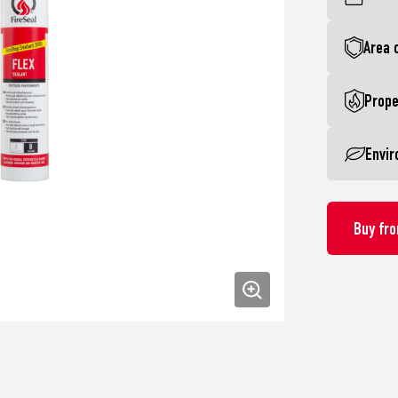
Area 
Prope
Envir
Buy fro