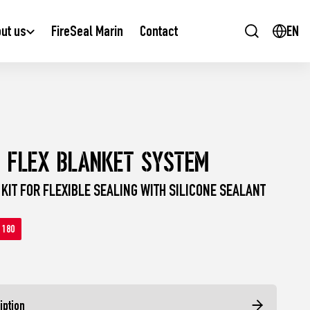
ut us
FireSeal Marin
Contact
EN
Open se
/ Flex Blanket System
KIT FOR FLEXIBLE SEALING WITH SILICONE SEALANT
I 180
iption