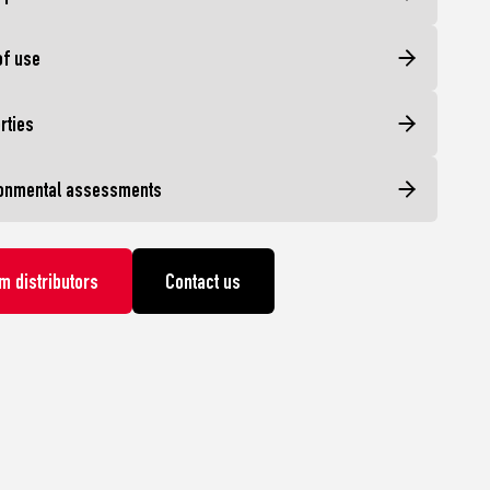
of use
rties
onmental assessments
m distributors
Contact us