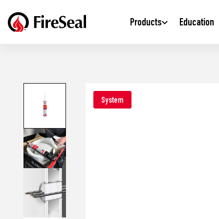
Products
Education
System