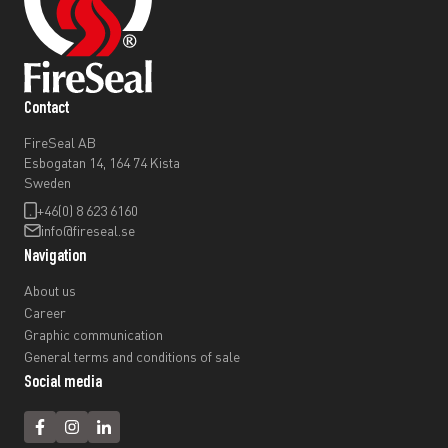
Contact
FireSeal AB
Esbogatan 14, 164 74 Kista
Sweden
+46(0) 8 623 6160
info@fireseal.se
Navigation
About us
Career
Graphic communication
General terms and conditions of sale
Social media