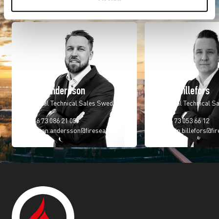
Welcome to contact us
Anton Andersson
Robin Billefors
Regional Technical Sales Sweden
Regional Technical S
+46 73 086 21 05
+46 73 053 66 12
anton.andersson@fireseal.se
robin.billefors@fir