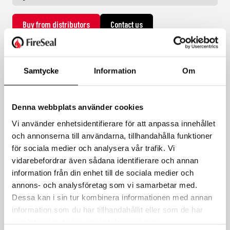
Buy from distributors
Contact us
EPD
Samtycke
Information
Om
EPD Reactive Board
Denna webbplats använder cookies
Vi använder enhetsidentifierare för att anpassa innehållet
EPD Reactive Board 2S Dubbelmålad
och annonserna till användarna, tillhandahålla funktioner
EPD Reactive Sealant
för sociala medier och analysera vår trafik. Vi
vidarebefordrar även sådana identifierare och annan
information från din enhet till de sociala medier och
annons- och analysföretag som vi samarbetar med.
Dessa kan i sin tur kombinera informationen med annan
Related products
information som du har tillhandahållit eller som de har
samlat in när du har använt deras tjänster.