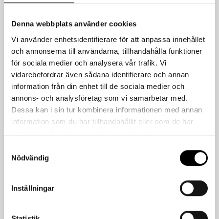
Denna webbplats använder cookies
Relaterade produkter
Vi använder enhetsidentifierare för att anpassa innehållet
och annonserna till användarna, tillhandahålla funktioner
för sociala medier och analysera vår trafik. Vi
vidarebefordrar även sådana identifierare och annan
information från din enhet till de sociala medier och
annons- och analysföretag som vi samarbetar med.
Dessa kan i sin tur kombinera informationen med annan
information som du har tillhandahållit eller som de har
samlat in när du har använt deras tjänster.
Samtyckesval
Nödvändig
Inställningar
UNIVERSAL KS 1
Statistik