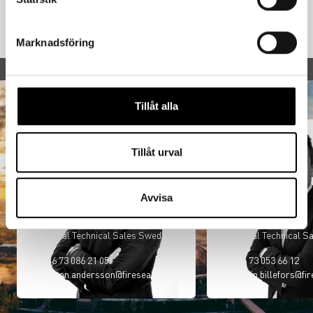
Blanket
Reactive Paint
Marknadsföring
Välkommen att kontakta oss
Tillåt alla
Tillåt urval
Avvisa
Anton Andersson
Robin Billefors
Regional Technical Sales Sweden
Regional Technical S
+46 73 086 21 05
+46 73 053 66 12
anton.andersson@fireseal.se
robin.billefors@fir