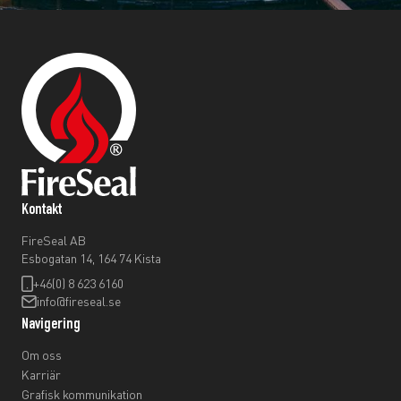
Kontakt
FireSeal AB
Esbogatan 14, 164 74 Kista
+46(0) 8 623 6160
info@fireseal.se
Navigering
Om oss
Karriär
Grafisk kommunikation