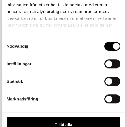
Varianter
Monteringsanvisning
Certifikat
EPD
information från din enhet till de sociala medier och
annons- och analysföretag som vi samarbetar med.
Dessa kan i sin tur kombinera informationen med annan
information som du har tillhandahållit eller som de har
Artikelnummer
Benämning
Dimensioner LxBxH 
samlat in när du har använt deras tjänster.
100912
Fire Barrier - 10
6300 x 75 x 5
Samtyckesval
Nödvändig
100944 Fire Net
Fire Barrier - 8
10000 x 150
Inställningar
Statistik
Relaterade produkter
Marknadsföring
Tillåt alla