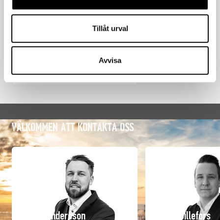
Tillåt urval
Avvisa
Fire Blocker
Välkommen att kontakta oss
Anton Andersson
Robin Billefors