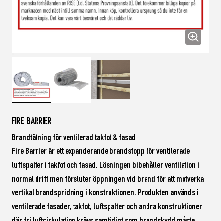
Fire Barrier
Brandtätning för ventilerad takfot & fasad
Fire Barrier är ett expanderande brandstopp för ventilerade
luftspalter i takfot och fasad. Lösningen bibehåller ventilation i
normal drift men försluter öppningen vid brand för att motverka
vertikal brandspridning i konstruktionen. Produkten används i
ventilerade fasader, takfot, luftspalter och andra konstruktioner
där fri luftcirkulation krävs samtidigt som brandskydd måste