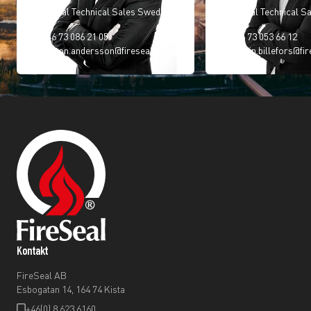
Regional Technical Sales Sweden
Regional Technical S
+46 73 086 21 05
+46 73 053 66 12
anton.andersson@fireseal.se
robin.billefors@fir
Kontakt
FireSeal AB
Esbogatan 14, 164 74 Kista
+46(0) 8 623 6160